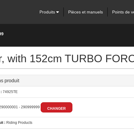
Produits
Pièces et manuels
Points de v
99
er, with 152cm TURBO FORC
ns produit
:
74925TE
290000001 - 290999999
CHANGER
it :
Riding Products