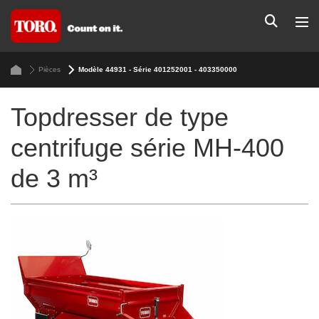
Pièces
Modèle 44931 - Série 401252001 - 403350000
Topdresser de type
centrifuge série MH-400
de 3 m³