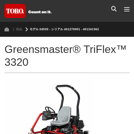
部品
モデル 04530 - シリアル 401270001 - 401341362
Greensmaster® TriFlex™
3320