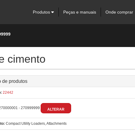
Produtos
Peças e manuais
Onde comprar
99999
e cimento
 de produtos
:
22442
70000001 - 270999999
ALTERAR
to:
Compact Utility Loaders, Attachments