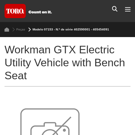
Peças
Modelo 07153 - N.º de série 402590001 - 405454091
Workman GTX Electric
Utility Vehicle with Bench
Seat