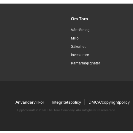
Om Toro
Vårt företag
Miljö
Säkerhet
Investerare
Karriärmöjligheter
Användarvillkor
Integritetspolicy
DMCA/copyrightpolicy
Upphovsrätt ©
2026 The Toro Company. Alla rättigheter reserverade.