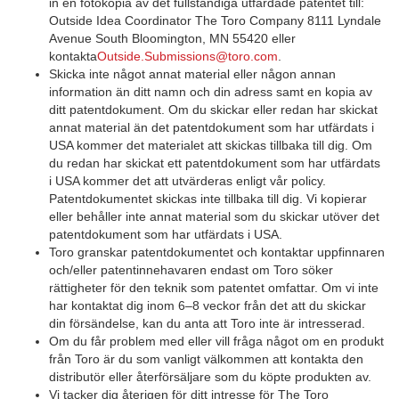
in en fotokopia av det fullständiga utfärdade patentet till:
Outside Idea Coordinator The Toro Company 8111 Lyndale
Avenue South Bloomington, MN 55420 eller
kontakta
Outside.Submissions@toro.com
.
Skicka inte något annat material eller någon annan
information än ditt namn och din adress samt en kopia av
ditt patentdokument. Om du skickar eller redan har skickat
annat material än det patentdokument som har utfärdats i
USA kommer det materialet att skickas tillbaka till dig. Om
du redan har skickat ett patentdokument som har utfärdats
i USA kommer det att utvärderas enligt vår policy.
Patentdokumentet skickas inte tillbaka till dig. Vi kopierar
eller behåller inte annat material som du skickar utöver det
patentdokument som har utfärdats i USA.
Toro granskar patentdokumentet och kontaktar uppfinnaren
och/eller patentinnehavaren endast om Toro söker
rättigheter för den teknik som patentet omfattar. Om vi inte
har kontaktat dig inom 6–8 veckor från det att du skickar
din försändelse, kan du anta att Toro inte är intresserad.
Om du får problem med eller vill fråga något om en produkt
från Toro är du som vanligt välkommen att kontakta den
distributör eller återförsäljare som du köpte produkten av.
Vi tacker dig återigen för ditt intresse för The Toro