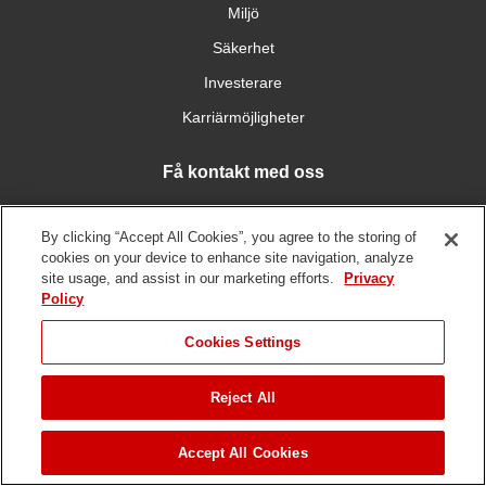
Miljö
Säkerhet
Investerare
Karriärmöjligheter
Få kontakt med oss
By clicking “Accept All Cookies”, you agree to the storing of
cookies on your device to enhance site navigation, analyze
site usage, and assist in our marketing efforts.
Privacy
Policy
Användarvillkor
Integritetspolicy
DMCA/copyrightpolicy
Upphovsrätt ©
2026 The Toro Company. Alla rättigheter reserverade.
Cookies Settings
Reject All
Accept All Cookies