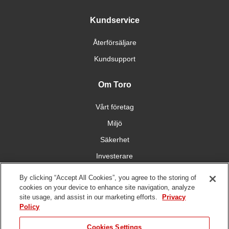
Kundservice
Återförsäljare
Kundsupport
Om Toro
Vårt företag
Miljö
Säkerhet
Investerare
Karriärmöjligheter
By clicking “Accept All Cookies”, you agree to the storing of
cookies on your device to enhance site navigation, analyze
site usage, and assist in our marketing efforts.
Privacy
Få kontakt med oss
Policy
Cookies Settings