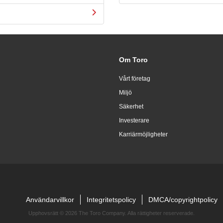
Om Toro
Vårt företag
Miljö
Säkerhet
Investerare
Karriärmöjligheter
Användarvillkor
Integritetspolicy
DMCA/copyrightpolicy
Upphovsrätt ©
2026 The Toro Company. Alla rättigheter reserverade.