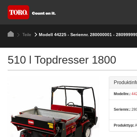
Teile
Modell 44225 - Seriennr. 280000001 - 28099999
510 l Topdresser 1800
Produktinf
Modellnr.:
44
Seriennr.:
280
Produkttyp:
A