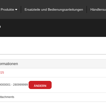
Produkte
Ersatzteile und Bedienungsanleitungen
Händlersu
9
ormationen
225
000001 - 280999999
ÄNDERN
ttachments