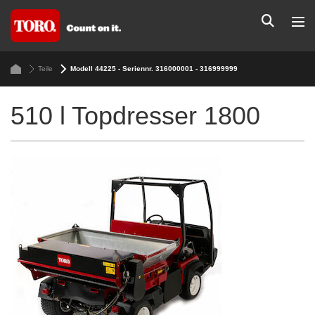
Teile
Modell 44225 - Seriennr. 316000001 - 316999999
510 l Topdresser 1800