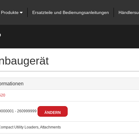
Produkte
Ersatzteile und Bedienungsanleitungen
Händlersu
9
nbaugerät
ormationen
520
000001 - 260999999
ÄNDERN
ompact Utility Loaders, Attachments