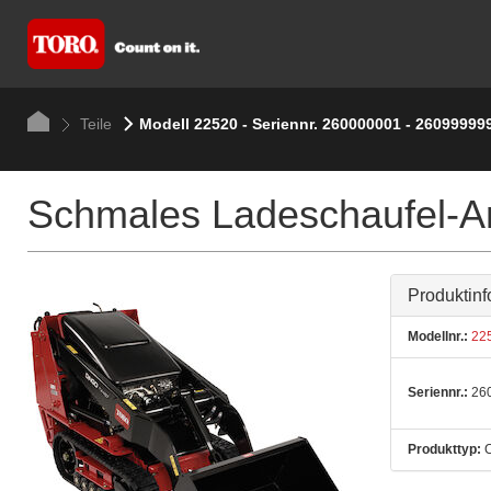
Teile
Modell 22520 - Seriennr. 260000001 - 26099999
Schmales Ladeschaufel-A
Produktinf
Modellnr.:
22
Seriennr.:
260
Produkttyp:
C