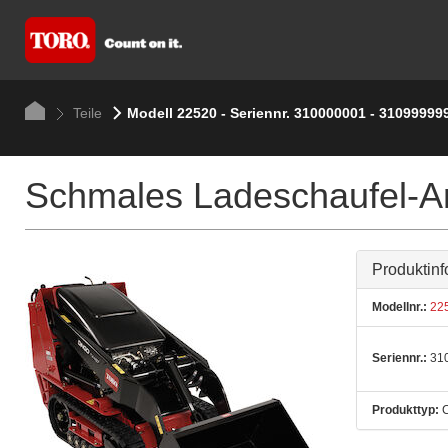
Teile
Modell 22520 - Seriennr. 310000001 - 31099999
Schmales Ladeschaufel-A
Produktinf
Modellnr.:
22
Seriennr.:
310
Produkttyp:
C