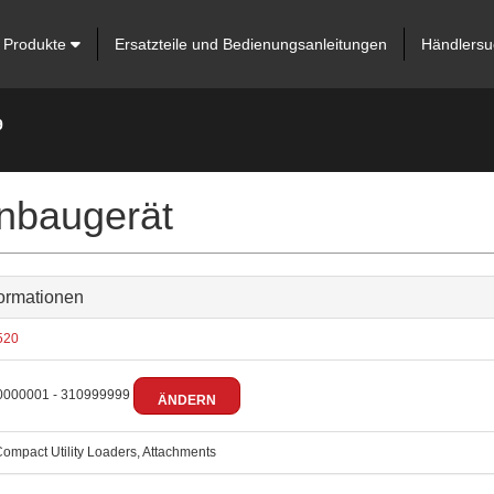
Produkte
Ersatzteile und Bedienungsanleitungen
Händlersu
9
nbaugerät
ormationen
520
000001 - 310999999
ÄNDERN
ompact Utility Loaders, Attachments