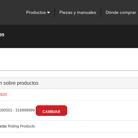
Productos
Piezas y manuales
Dónde comprar
99
n sobre productos
820
000501 - 316999999
CAMBIAR
cto:
Riding Products