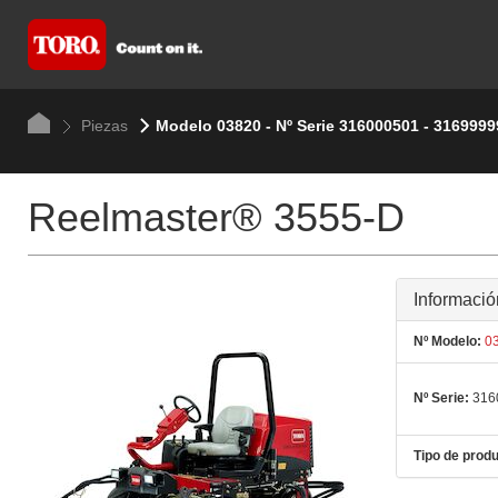
Piezas
Modelo 03820 - Nº Serie 316000501 - 3169999
Reelmaster® 3555-D
Informació
Nº Modelo:
03
Nº Serie:
316
Tipo de produ