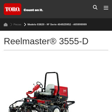
Piezas
Modelo 03820 - Nº Serie 404925952 - 405999999
Reelmaster® 3555-D