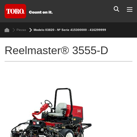
Piezas
Modelo 03820 - Nº Serie 415300000 - 416299999
Reelmaster® 3555-D