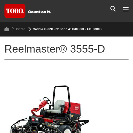
Piezas
Modelo 03820 - Nº Serie 411600000 - 411899999
Reelmaster® 3555-D