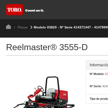
Piezas
Modelo 03820 - Nº Serie 414371447 - 4147899
Reelmaster® 3555-D
Informació
Nº Modelo:
03
Nº Serie:
414
Tipo de produ