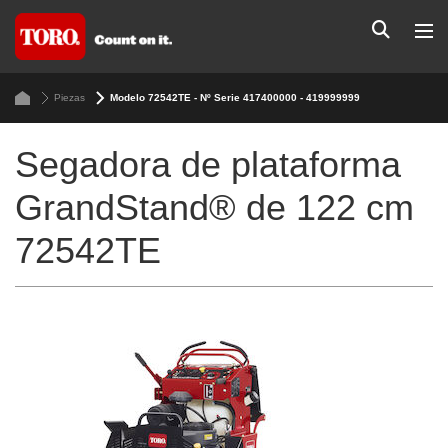
Piezas
Modelo 72542TE - Nº Serie 417400000 - 419999999
Segadora de plataforma
GrandStand® de 122 cm
72542TE