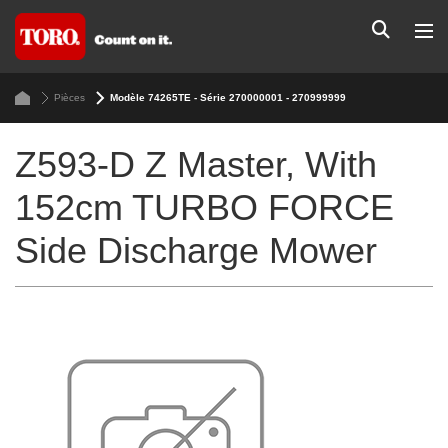
Pièces
Modèle 74265TE - Série 270000001 - 270999999
Z593-D Z Master, With
152cm TURBO FORCE
Side Discharge Mower