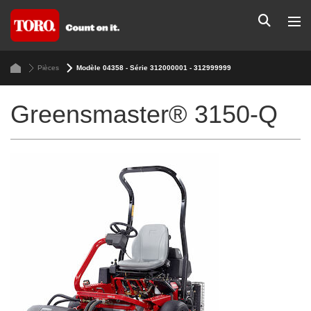
Pièces
Modèle 04358 - Série 312000001 - 312999999
Greensmaster® 3150-Q