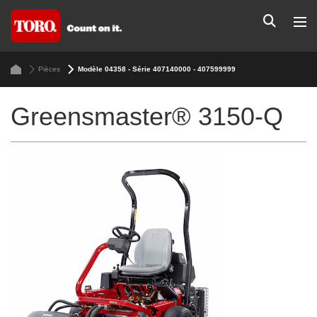
Pièces
Modèle 04358 - Série 407140000 - 407599999
Greensmaster® 3150-Q