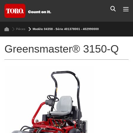
Pièces
Modèle 04358 - Série 401378001 - 402990000
Greensmaster® 3150-Q