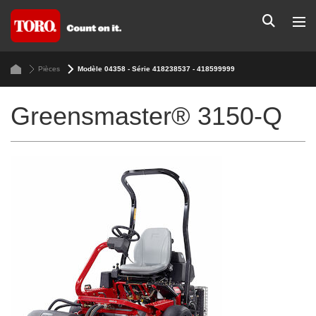
Pièces
Modèle 04358 - Série 418238537 - 418599999
Greensmaster® 3150-Q