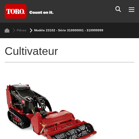
Pièces
Modèle 23102 - Série 310000001 - 310999999
Cultivateur