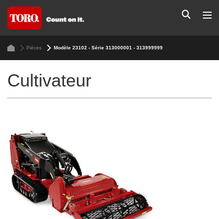
Pièces
Modèle 23102 - Série 313000001 - 313999999
Cultivateur