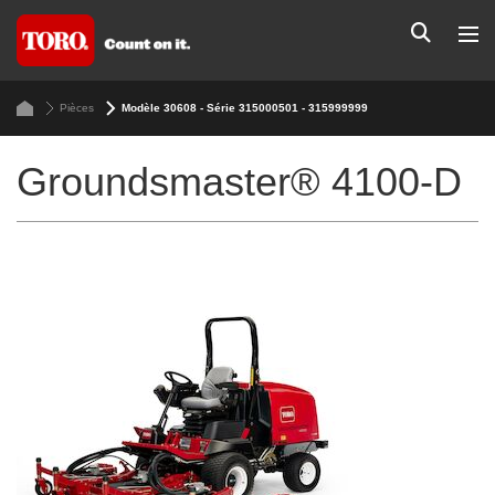
Pièces
Modèle 30608 - Série 315000501 - 315999999
Groundsmaster® 4100-D