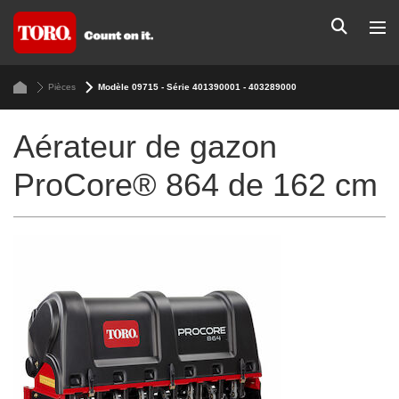
Pièces
Modèle 09715 - Série 401390001 - 403289000
Aérateur de gazon
ProCore® 864 de 162 cm