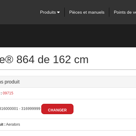
Produits
Pièces et manuels
Points de v
re® 864 de 162 cm
ns produit
:
09715
316000001 - 316999999
CHANGER
it :
Aerators