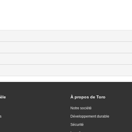
èle
À propos de Toro
Notre société
s
Développement durable
Sécurité