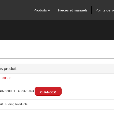
Produits
Pièces et manuels
Points de v
ns produit
:
30636
402630001 - 403378763
CHANGER
it :
Riding Products