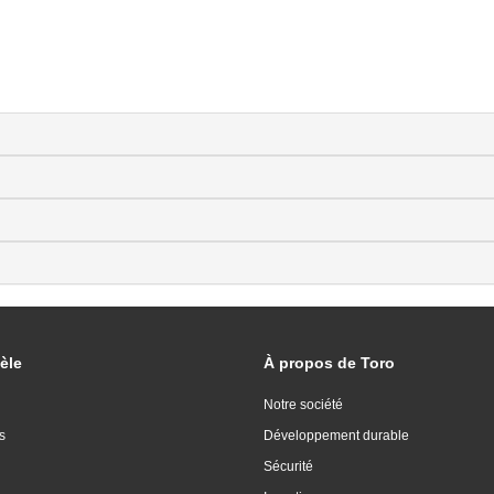
èle
À propos de Toro
Notre société
s
Développement durable
Sécurité