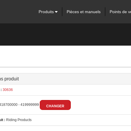
Produits
Pièces et manuels
Points de v
ns produit
:
30636
418700000 - 419999999
CHANGER
it :
Riding Products