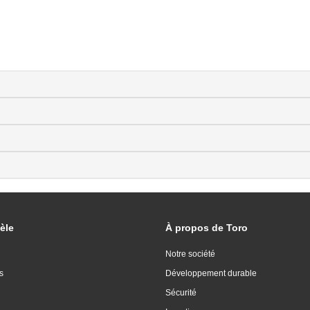
èle
À propos de Toro
Notre société
s
Développement durable
Sécurité