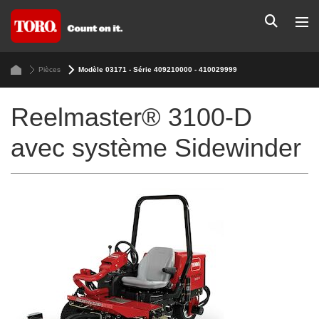
Pièces
Modèle 03171 - Série 409210000 - 410029999
Reelmaster® 3100-D
avec système Sidewinder