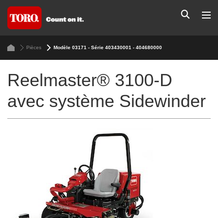
Pièces
Modèle 03171 - Série 403430001 - 404680000
Reelmaster® 3100-D
avec système Sidewinder