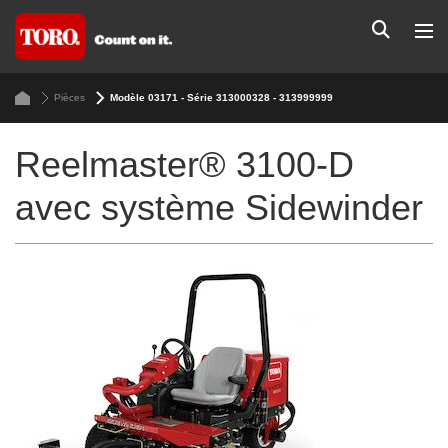
Pièces
Modèle 03171 - Série 313000328 - 313999999
Reelmaster® 3100-D
avec système Sidewinder