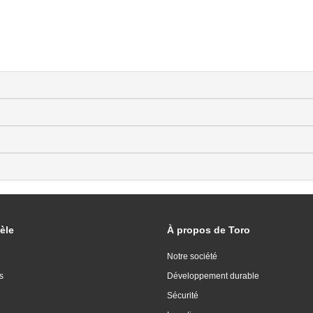
èle
À propos de Toro
Notre société
s
Développement durable
Sécurité