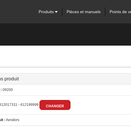
Produits
Pièces et manuels
Points de v
ns produit
:
09200
412017311 - 412199999
CHANGER
it :
Aerators