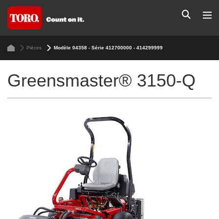
Pièces
Modèle 04358 - Série 412700000 - 414299999
Greensmaster® 3150-Q