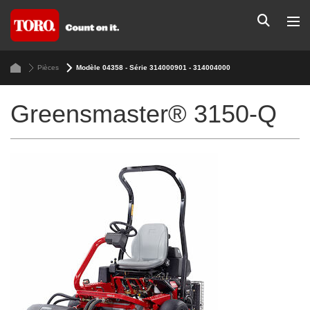
Pièces
Modèle 04358 - Série 314000901 - 314004000
Greensmaster® 3150-Q