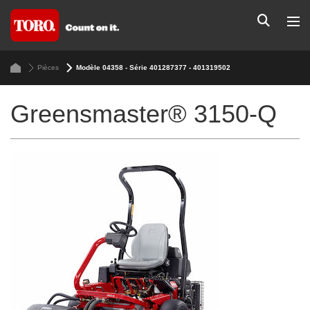
Pièces
Modèle 04358 - Série 401287377 - 401319502
Greensmaster® 3150-Q