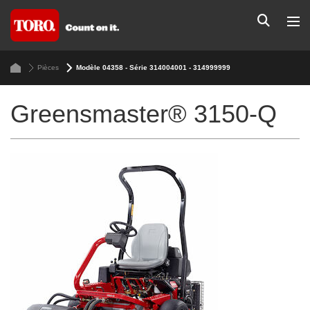
Pièces
Modèle 04358 - Série 314004001 - 314999999
Greensmaster® 3150-Q