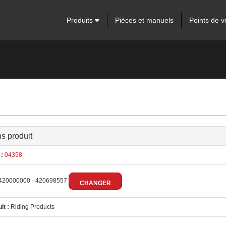
Produits
Pièces et manuels
Points de v
ns produit
:
04358
420000000 - 420698557
CHANGER
it :
Riding Products