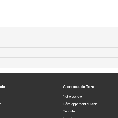
èle
À propos de Toro
Notre société
s
Développement durable
Sécurité