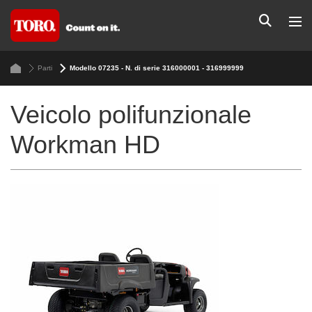
Parti
Modello 07235 - N. di serie 316000001 - 316999999
Veicolo polifunzionale
Workman HD