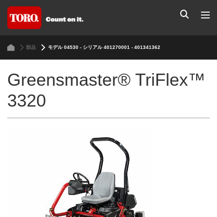
部品
モデル 04530 - シリアル 401270001 - 401341362
Greensmaster® TriFlex™
3320