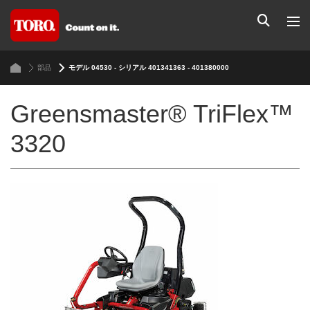
部品
モデル 04530 - シリアル 401341363 - 401380000
Greensmaster® TriFlex™
3320