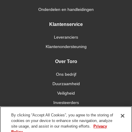
Onderdelen en handleidingen
Klantenservice
Leveranciers
Klantenondersteuning
Over Toro
Ons bedrijf
Duurzaamheid
Veiligheid
Investeerders
Carrières
By clicking “Accept All Cookies”, you agree to the storing of
cookies on your device to enhance site navigation, analyze
site usage, and assist in our marketing efforts.
Privacy
Maak contact met ons
Policy