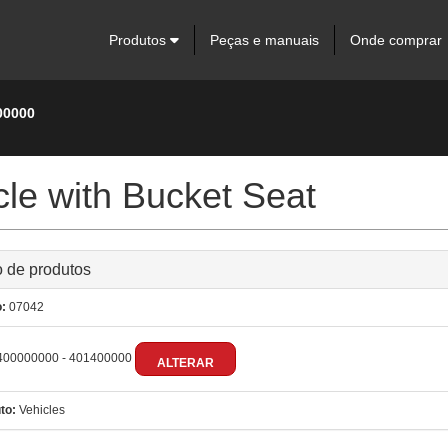
Produtos
Peças e manuais
Onde comprar
00000
le with Bucket Seat
 de produtos
:
07042
00000000 - 401400000
ALTERAR
to:
Vehicles