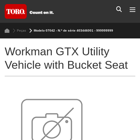
Peças
Modelo 07042 - N.º de série 403446001 - 999999999
Workman GTX Utility
Vehicle with Bucket Seat