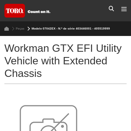
Peças
Modelo 07042EX - N.º de série 403446001 - 405519999
Workman GTX EFI Utility
Vehicle with Extended
Chassis