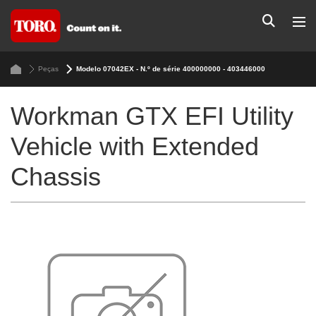
Peças
Modelo 07042EX - N.º de série 400000000 - 403446000
Workman GTX EFI Utility
Vehicle with Extended
Chassis