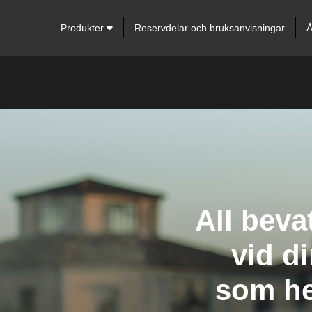
Produkter
Reservdelar och bruksanvisningar
Å
All beva
vid di
som he