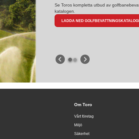
Se Toros kompletta utbud av golfbanebevattn
katalogen.
LADDA NED GOLFBEVATTNINGSKATALOG
Om Toro
Vårt företag
Miljö
Säkerhet