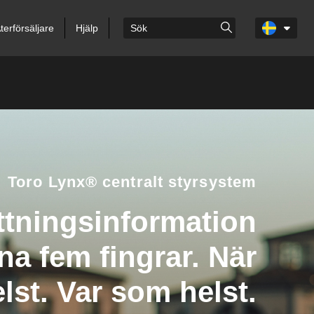
terförsäljare
Hjälp
Toro Lynx® centralt styrsystem
ttningsinformation
na fem fingrar. När
lst. Var som helst.